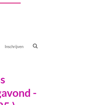
Inschrijven
s
avond -