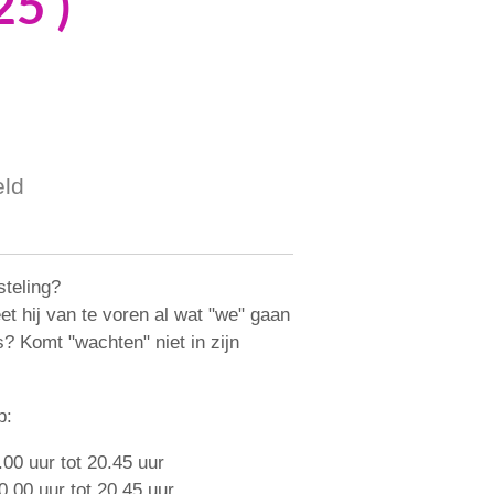
5 )
eld
steling?
et hij van te voren al wat "we" gaan
s? Komt "wachten" niet in zijn
op:
00 uur tot 20.45 uur
.00 uur tot 20.45 uur