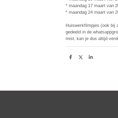
* maandag 17 maart van 20
* maandag 24 maart van 20
Huiswerkfilmpjes (ook bij 
gedeeld in de whatsappgro
mist, kan je dus altijd verd
D
D
S
e
e
h
l
e
a
e
l
r
n
e