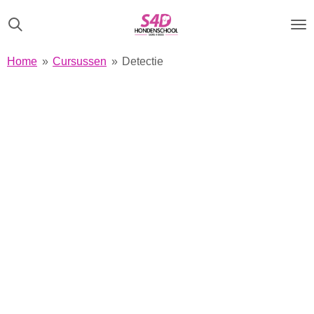
Ga
direct
naar
Home
»
Cursussen
»
Detectie
de
hoofdinhoud