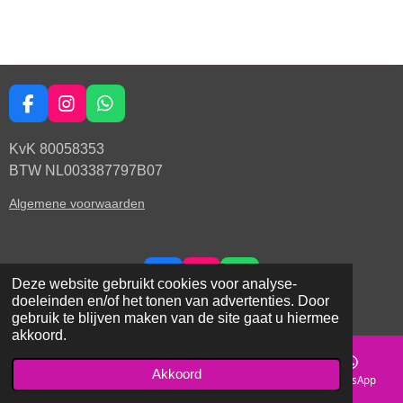
F
I
W
a
n
h
c
s
a
KvK
80058353
e
t
t
BTW NL003387797B07
b
a
s
o
g
A
Algemene voorwaarden
o
r
p
k
a
p
m
Deze website gebruikt cookies voor analyse-
F
I
W
doeleinden en/of het tonen van advertenties. Door
a
n
h
© 2020 - 2025 Sjors4Dogs
gebruik te blijven maken van de site gaat u hiermee
c
s
a
akkoord.
e
t
t
b
a
s
o
g
A
Akkoord
E-mailadres
Telefoonnummer
Kaart
WhatsApp
o
r
p