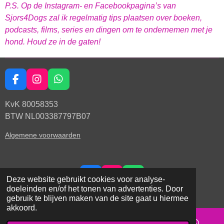
P.S. Op de Instagram- en Facebookpagina’s van
Sjors4Dogs zal ik regelmatig tips plaatsen over boeken,
podcasts, films, series en dingen om te ondernemen met je
hond. Houd ze in de gaten!
F
I
W
a
n
h
c
s
a
KvK
80058353
e
t
t
BTW NL003387797B07
b
a
s
o
g
A
Algemene voorwaarden
o
r
p
k
a
p
m
Deze website gebruikt cookies voor analyse-
F
I
W
doeleinden en/of het tonen van advertenties. Door
a
n
h
© 2020 - 2025 Sjors4Dogs
gebruik te blijven maken van de site gaat u hiermee
c
s
a
akkoord.
e
t
t
b
a
s