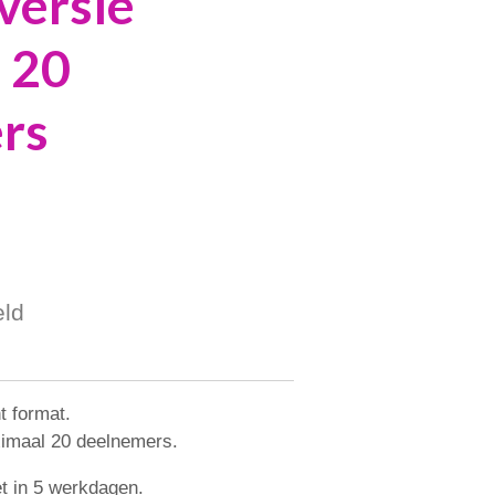
versie
 20
rs
eld
t format.
ximaal 20 deelnemers.
et in 5 werkdagen.