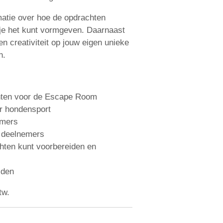
rmatie over hoe de opdrachten
je het kunt vormgeven. Daarnaast
gen creativiteit op jouw eigen unieke
en.
chten voor de Escape Room
r hondensport
emers
e deelnemers
chten kunt voorbereiden en
lden
Btw.