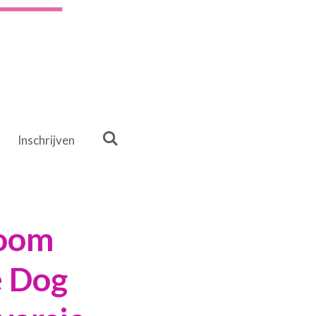
Inschrijven
Room
e Dog