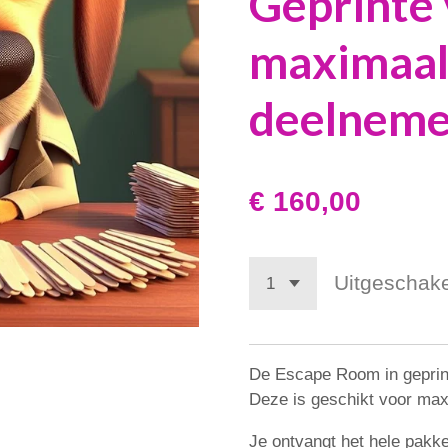
Geprinte 
maximaal
deelneme
€ 160,00
Uitgeschak
De Escape Room in geprin
Deze is geschikt voor ma
Je ontvangt het hele pakk