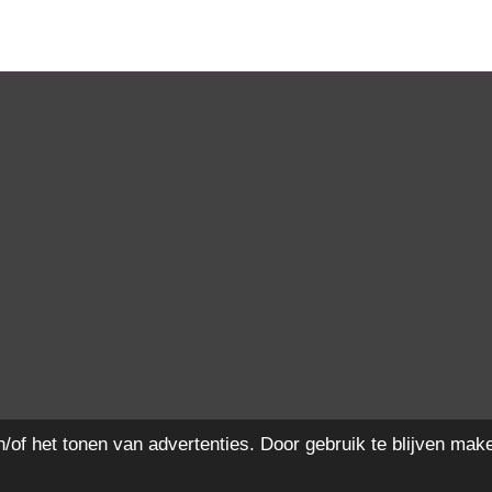
n
e
of het tonen van advertenties. Door gebruik te blijven mak