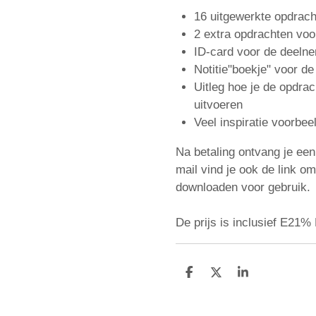
16 uitgewerkte opdra
2 extra opdrachten voo
ID-card voor de deeln
Notitie"boekje" voor d
Uitleg hoe je de opdra
uitvoeren
Veel inspiratie voorbee
Na betaling ontvang je een
mail vind je ook de link om
downloaden voor gebruik.
De prijs is inclusief E21%
D
D
S
e
e
h
l
e
a
e
l
r