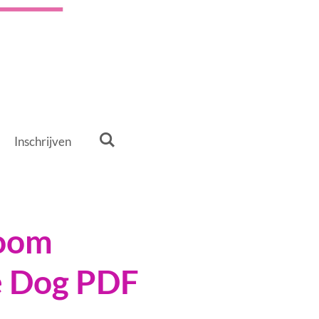
Inschrijven
oom
e Dog PDF